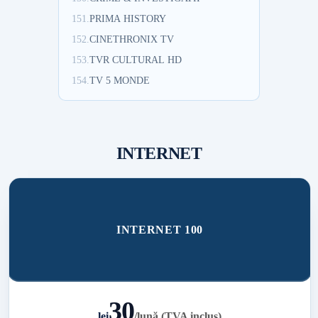
151.
PRIMA HISTORY
152.
CINETHRONIX TV
153.
TVR CULTURAL HD
154.
TV 5 MONDE
INTERNET
INTERNET 100
30
lei
/
lună (TVA inclus)