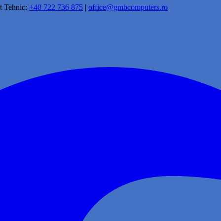
t Tehnic:
+40 722 736 875
|
office@gmbcomputers.ro