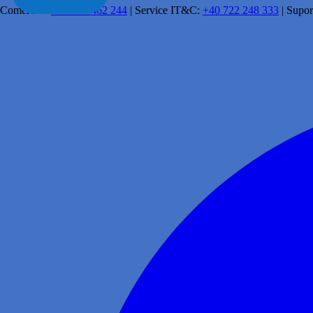
Comercial:
+40 341 462 244
|
Service IT&C:
+40 722 248 333
|
Supor