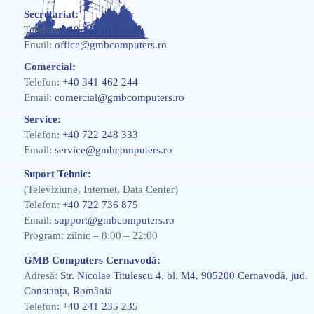
Secretariat:
Telefon:
+40 241 619 222
Email:
office@gmbcomputers.ro
Comercial:
Telefon:
+40 341 462 244
Email:
comercial@gmbcomputers.ro
Service:
Telefon:
+40 722 248 333
Email:
service@gmbcomputers.ro
Suport Tehnic:
(Televiziune, Internet, Data Center)
Telefon:
+40 722 736 875
Email:
support@gmbcomputers.ro
Program: zilnic – 8:00 – 22:00
GMB Computers Cernavodă:
Adresă:
Str. Nicolae Titulescu 4, bl. M4, 905200 Cernavodă, jud.
Constanța, România
Telefon:
+40 241 235 235