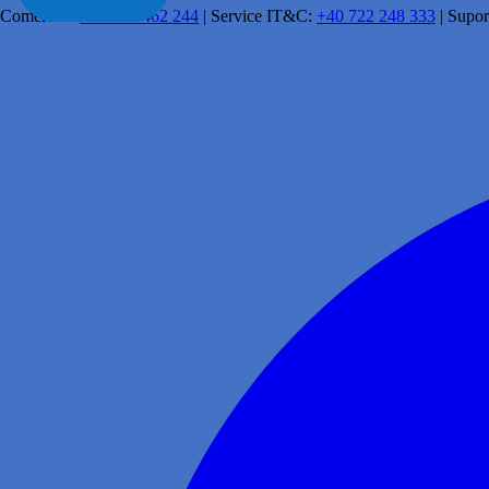
Comercial:
+40 341 462 244
|
Service IT&C:
+40 722 248 333
|
Supor