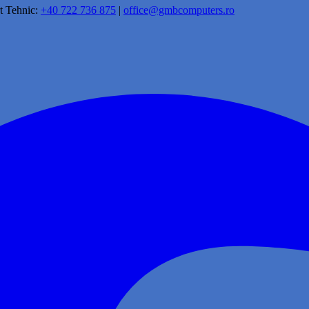
t Tehnic:
+40 722 736 875
|
office@gmbcomputers.ro