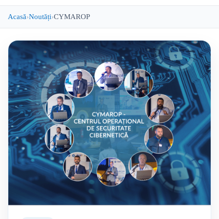
Acasă
Noutăți
CYMAROP