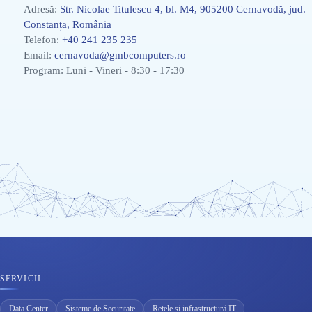
Adresă:
Str. Nicolae Titulescu 4, bl. M4, 905200 Cernavodă, jud.
Constanța, România
Telefon:
+40 241 235 235
Email:
cernavoda@gmbcomputers.ro
Program: Luni - Vineri - 8:30 - 17:30
SERVICII
Data Center
Sisteme de Securitate
Rețele și infrastructură IT